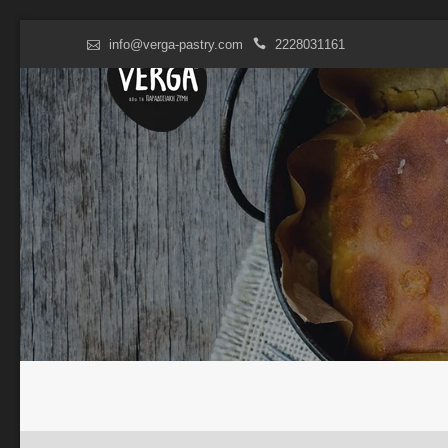
Skip
info@verga-pastry.com
2228031161
to
content