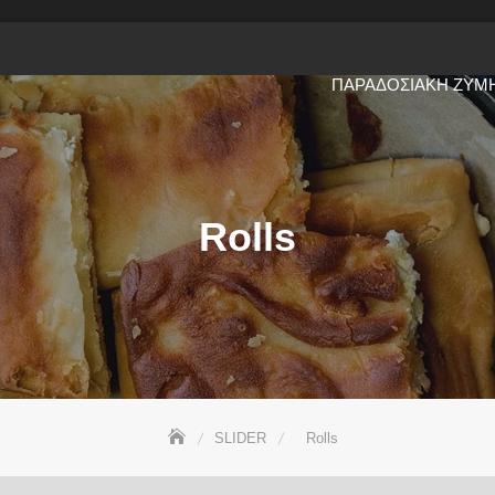
ΠΑΡΑΔΟΣΙΑΚΉ ΖΎΜ
Rolls
SLIDER
Rolls